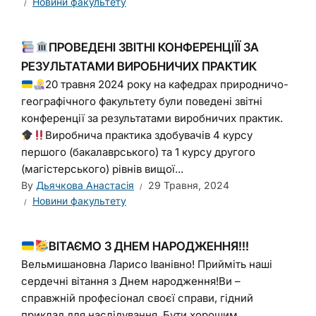
Новини факультету
ПРОВЕДЕНІ ЗВІТНІ КОНФЕРЕНЦІЇЇ ЗА
РЕЗУЛЬТАТАМИ ВИРОБНИЧИХ ПРАКТИК
20 травня 2024 року на кафедрах природничо-
географічного факультету були поведені звітні
конференції за результатами виробничих практик.
Виробнича практика здобувачів 4 курсу
першого (бакалаврського) та 1 курсу другого
(магістерського) рівнів вищої...
By
Дьячкова Анастасія
29 Травня, 2024
Новини факультету
ВІТАЄМО З ДНЕМ НАРОДЖЕННЯ!!!
Вельмишановна Ларисо Іванівно! Прийміть наші
сердечні вітання з Днем народження!Ви –
справжній професіонал своєї справи, гідний
приклад для наслідування. Бути хорошим