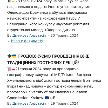
28 травня 2024 року на базі Глухівського
національного педагогічного університету імені
Олександра Довженка відбулась підсумкова
науково-практична конференція ІІ туру V
Всеукраїнського конкурсу наукових робіт для
студентської молоді «Здорова дитина –...
By
Дьячкова Анастасія
30 Травня, 2024
Новини факультету
ПРОДОВЖУЄМО ПРОВЕДЕННЯ ВЖЕ
ТРАДИЦІЙНИХ ГОСТЬОВИХ ЛЕКЦІЙ!
21 травня 2024 року на природничо-
географічному факультеті МДПУ імені Богдана
Хмельницького відбулася гостьова лекція Брітченка
Ігора Геннадійовича – доктор економічних наук,
професор University of the National Education
Commission, Krakow.
В...
By
Дьячкова Анастасія
29 Травня, 2024