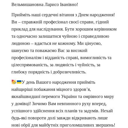
Вельмишановна Ларисо Іванівно!
Прийміть наші сердечні вітання з Днем народження!
Ви – справжній професіонал своєї справи, гідний
приклад для наслідування. Бути хорошим керівником
та одночасно залишатися чуйною і справедливою
людиною – вдається не кожному. Ми цінуємо,
шануємо та поважаємо Вас за високий
професіоналізм і відданість справі, вимогливість та
цілеспрямованість, за людяність і чуйність, за
глибоку порядність і доброзичливість.
У день Вашого народження прийміть
найщиріші побажання міцного здоров’я,
якнайшвидшої перемоги України та омріяного миру
у домівці! Зичимо Вам невпинного руху вперед,
успішного здійснення всіх планів та задумів. Нехай
будь-які повороти долі завжди відкривають лише
нові обрії для майбутніх приголомшливих звершень!