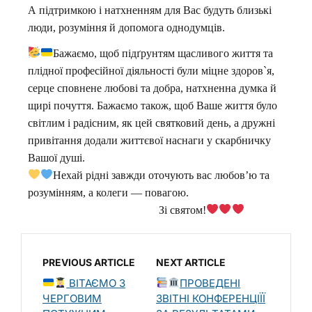
А підтримкою і натхненням для Вас будуть близькі
люди, розуміння й допомога однодумців.
Бажаємо, щоб підґрунтям щасливого життя та
плідної професійної діяльності були міцне здоров`я,
серце сповнене любові та добра, натхненна думка й
щирі почуття. Бажаємо також, щоб Ваше життя було
світлим і радісним, як цей святковий день, а дружні
привітання додали життєвої наснаги у скарбничку
Вашої душі.
Нехай рідні завжди оточують вас любов’ю та
розумінням, а колеги — повагою.
Зі святом!
PREVIOUS ARTICLE
NEXT ARTICLE
ВІТАЄМО З
ПРОВЕДЕНІ
ЧЕРГОВИМ
ЗВІТНІ КОНФЕРЕНЦІЇЇ