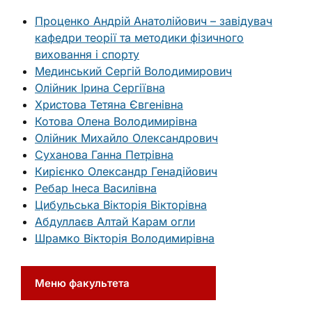
Проценко Андрій Анатолійович – завідувач
кафедри теорії та методики фізичного
виховання і спорту
Мединський Сергiй Володимирович
Олійник Ірина Сергіївна
Христова Тетяна Євгенівна
Котова Олена Володимирівна
Олійник Михайло Олександрович
Суханова Ганна Петрівна
Кирієнко Олександр Генадійович
Ребар Інеса Василівна
Цибульська Вікторія Вікторівна
Абдуллаєв Алтай Карам огли
Шрамко Вікторія Володимирівна
Меню факультета