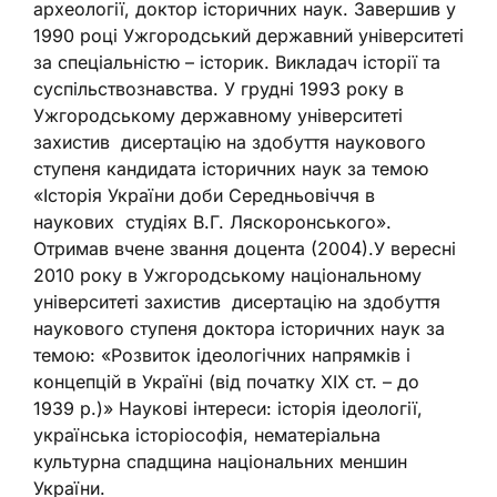
археології, доктор історичних наук. Завершив у
1990 році Ужгородський державний університеті
за спеціальністю – історик. Викладач історії та
суспільствознавства. У грудні 1993 року в
Ужгородському державному університеті
захистив дисертацію на здобуття наукового
ступеня кандидата історичних наук за темою
«Історія України доби Середньовіччя в
наукових студіях В.Г. Ляскоронського».
Отримав вчене звання доцента (2004).У вересні
2010 року в Ужгородському національному
університеті захистив дисертацію на здобуття
наукового ступеня доктора історичних наук за
темою: «Розвиток ідеологічних напрямків і
концепцій в Україні (від початку ХІХ ст. – до
1939 р.)» Наукові інтереси: історія ідеології,
українська історіософія, нематеріальна
культурна спадщина національних меншин
України.