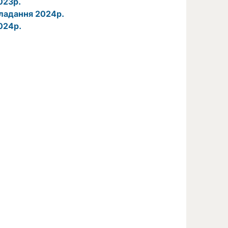
023р.
кладання 2024р.
024р.