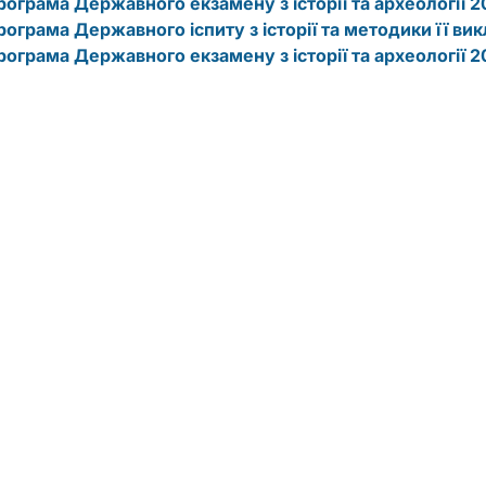
рограма Державного екзамену з історії та археології 2
рограма Державного іспиту з історії та методики її ви
рограма Державного екзамену з історії та археології 2