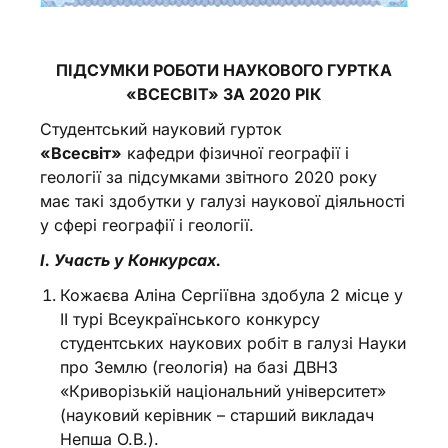
ПІДСУМКИ РОБОТИ НАУКОВОГО ГУРТКА
«ВСЕСВІТ»
ЗА 2020 РІК
Студентський науковий гурток
«
Всесвіт
»
кафедри фізичної географії і
геології за підсумками звітного 2020 року
має такі здобутки у галузі наукової діяльності
у сфері географії і геології.
І. Участь у Конкурсах.
Кожаєва Аліна Сергіївна здобула 2 місце у
ІІ турі Всеукраїнського конкурсу
студентських наукових робіт в галузі Науки
про Землю (геологія) на базі ДВНЗ
«Криворізькій національний університет»
(науковий керівник – старший викладач
Непша О.В.).