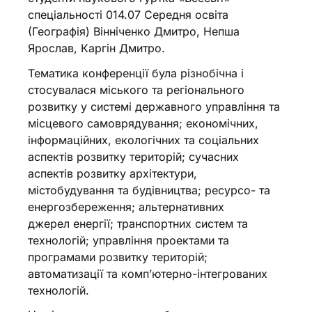
спеціальності 014.07 Середня освіта
(Географія) Вінніченко Дмитро, Непша
Ярослав, Каргін Дмитро.
Тематика конференції була різнобічна і
стосувалася міського та регіонального
розвитку у системі державного управління та
місцевого самоврядування; економічних,
інформаційних, екологічних та соціальних
аспектів розвитку територій; сучасних
аспектів розвитку архітектури,
містобудування та будівництва; ресурсо- та
енергозбереження; альтернативних
джерел енергії; транспортних систем та
технологій; управління проектами та
програмами розвитку територій;
автоматизації та компʼютерно-інтегрованих
технологій.