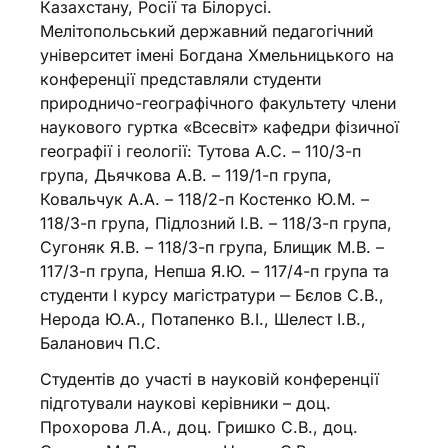
Казахстану, Росії та Білорусі.
Мелітопольський державний педагогічний
університет імені Богдана Хмельницького на
конференції представляли студенти
природничо-географічного факультету члени
наукового гуртка «Всесвіт» кафедри фізичної
географії і геології: Тутова А.С. – 110/3-п
група, Дьячкова А.В. – 119/1-п група,
Ковальчук А.А. – 118/2-п Костенко Ю.М. –
118/3-п група, Підлозний І.В. – 118/3-п група,
Сугоняк Я.В. – 118/3-п група, Блищик М.В. –
117/3-п група, Непша Я.Ю. – 117/4-п група та
студенти І курсу магістратури ‒ Бєлов С.В.,
Нерода Ю.А., Потапенко В.І., Шелест І.В.,
Баланович П.С.
Студентів до участі в науковій конференції
підготували наукові керівники – доц.
Прохорова Л.А., доц. Гришко С.В., доц.