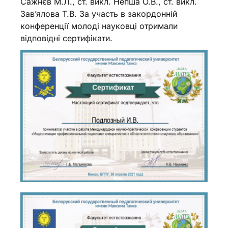
Сажнєв М.Л., ст. викл. Непша О.В., ст. викл.
Зав’ялова Т.В. За участь в закордонній
конференції молоді науковці отримали
відповідні сертифікати.