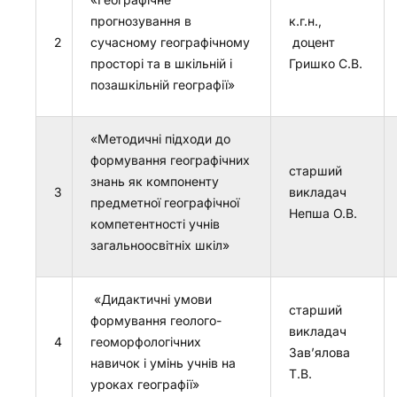
прогнозування в
к.г.н.,
2
сучасному географічному
доцент
просторі та в шкільній і
Гришко С.В.
позашкільній географії»
«Методичні підходи до
формування географічних
старший
знань як компоненту
3
викладач
предметної географічної
Непша О.В.
компетентності учнів
загальноосвітніх шкіл»
«Дидактичні умови
старший
формування геолого-
викладач
4
геоморфологічних
Зав’ялова
навичок і умінь учнів на
Т.В.
уроках географії»