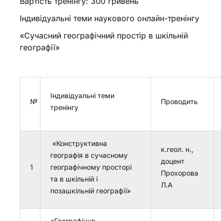
Вартість тренінгу: 300 гривень
Індивідуальні теми наукового онлайн-тренінгу
«Сучасний географічний простір в шкільній
географії»
Індивідуальні теми
№
Проводить
тренінгу
«Конструктивна
к.геол. н.,
географія в сучасному
доцент
1
географічному просторі
Прохорова
та в шкільній і
Л.А
позашкільній географії»
«Географічне