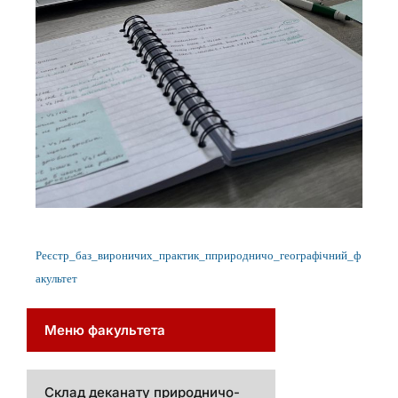
Реєстр_баз_вироничих_практик_пприродничо_географічний_ф
акультет
Меню факультета
Склад деканату природничо-